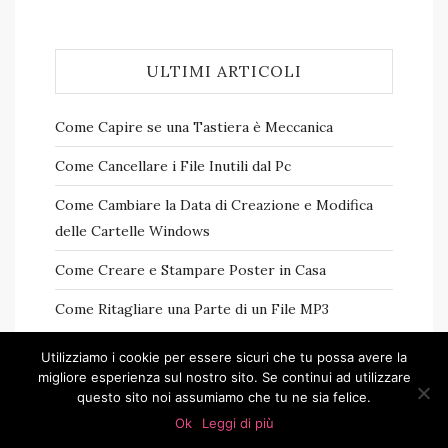
ULTIMI ARTICOLI
Come Capire se una Tastiera è Meccanica
Come Cancellare i File Inutili dal Pc
Come Cambiare la Data di Creazione e Modifica
delle Cartelle Windows
Come Creare e Stampare Poster in Casa
Come Ritagliare una Parte di un File MP3
Utilizziamo i cookie per essere sicuri che tu possa avere la
migliore esperienza sul nostro sito. Se continui ad utilizzare
questo sito noi assumiamo che tu ne sia felice.
Ok
Leggi di più