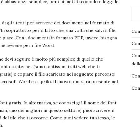
è abbastanza semplice, per cui mettiti comodo e leggi le
dagli utenti per scrivere dei documenti nel formato di
 soprattutto per il fatto che, una volta che salvi il file,
Com
e piace. Con i documenti in formato PDF, invece, bisogna
Come
ome avviene per i file Word.
Com
e devi seguire è molto più semplice di quello che
del
ont da internet (sono tantissimi i siti web che ti
atis) e copiare il file scaricato nel seguente percorso:
Com
rosoft Word e riaprilo. Il nuovo font sarà presente nel
Com
ont gratis. In alternativa, se conosci già il nome del font
, uno dei migliori in questo settore) puoi scrivere il
del file che ti occorre. Come puoi vedere tu stesso, le
i.