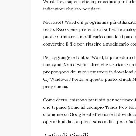
Word. Devi sapere che la procedura per farlo 
indicazioni che sto per darti.
Microsoft Word è il programma più utilizzato 
testo. Esso viene preferito ai software analoghi
puoi continuare a modificarlo quando ti pare 
convertire il file per riuscire a modificarlo c
Per aggiungere font su Word, la procedura ch
immagini. Non devi far altro che scaricare un f
propongono dei nuovi caratteri in download gr
C:/Windows/Fonts. A questo punto, chiudi Mic
programma.
Come detto, esistono tanti siti per scaricare f
che ti piace (come ad esempio Times New Roman
suo nome su Google ed effettuare il download 
operazioni da compiere sono a dire poco facil