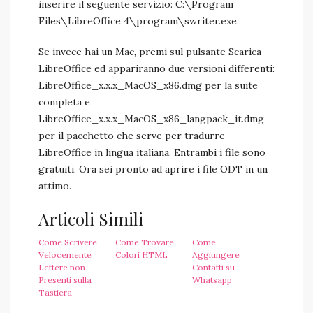
inserire il seguente servizio: C:\Program
Files\LibreOffice 4\program\swriter.exe.
Se invece hai un Mac, premi sul pulsante Scarica
LibreOffice ed appariranno due versioni differenti:
LibreOffice_x.x.x_MacOS_x86.dmg per la suite
completa e
LibreOffice_x.x.x_MacOS_x86_langpack_it.dmg
per il pacchetto che serve per tradurre
LibreOffice in lingua italiana. Entrambi i file sono
gratuiti. Ora sei pronto ad aprire i file ODT in un
attimo.
Articoli Simili
Come Scrivere
Come Trovare
Come
Velocemente
Colori HTML
Aggiungere
Lettere non
Contatti su
Presenti sulla
Whatsapp
Tastiera