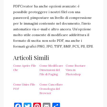
PDFCreator ha anche opzioni avanzate: è
possibile proteggere i nostri filel con una
password, pimpostare un livello di compressione
per le immagini contenute nel documento, l’invio
automatico via e-mail e altro ancora. Un’opzione
molto utile consente di modificare addirittura il
formato di uscita: non solo PDF, ma anche i
formati grafici PNG, JPG, TIFF, BMP, PCX, PS, EPS.
Articoli Simili
Come Aprire File
Come Modificare
Come Ruotare
Cbr
Dimensioni del
Vista in
File di Paging
Photoshop
Come Unire File
Come Cancellare
PDF
Cronologia del
Browser
Facebook
Twitter
Pinterest
Email
Condividi