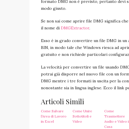
formato DMG non è previsto, pertanto devi sc
modo giusto.
Se non sai come aprire file DMG significa ch
il nome di
DMGExtractor
.
Esso è in grado convertire un file DMG in un
BIN, in modo tale che Windows riesca ad aprir
gratuito e non richiede particolari configuraz
La velocità per convertire un file usando DM
potrai già disporre nel nuovo file con un for
DMG mentre i tre formati in uscita per la con
nonostante sia in lingua inglese. Ecco il link 
Articoli Simili
Come Salvare
Come Unire
Come
l’Area di Lavoro
Sottotitoli e
Trasmettere
in Excel
Video
Audio e Video 
Casa