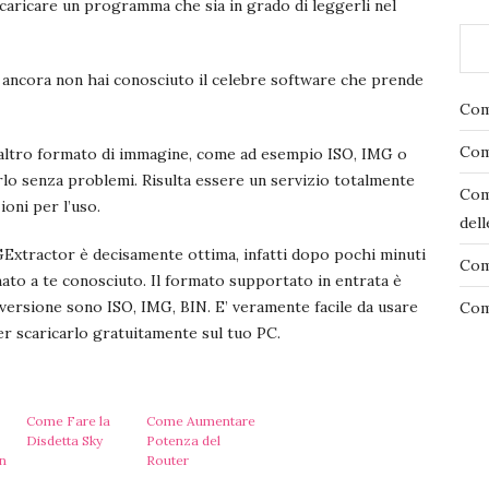
aricare un programma che sia in grado di leggerli nel
e ancora non hai conosciuto il celebre software che prende
Com
Come
 altro formato di immagine, come ad esempio ISO, IMG o
lo senza problemi. Risulta essere un servizio totalmente
Com
ioni per l’uso.
del
GExtractor è decisamente ottima, infatti dopo pochi minuti
Com
mato a te conosciuto. Il formato supportato in entrata è
versione sono ISO, IMG, BIN. E’ veramente facile da usare
Com
per scaricarlo gratuitamente sul tuo PC.
Come Fare la
Come Aumentare
Disdetta Sky
Potenza del
in
Router